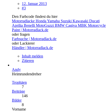
12. Januar 2013
#3
Den Farbcode findest du hier
Motorradlacke Honda Yamaha Suzuki Kawasaki Ducati
Aprilia Benelli MotoGuzzi BMW Cagiva MBK Motorcycle
Paint | Motorradlack.de
oder fragen
Farbsuche | Motorradlack.de
oder Lackierer
Händler | Motorradlack.de
Inhalt melden
Zitieren
Andy
Heimrundendreher
Trophäen
7
Beiträge
146
Bilder
8
Vorname