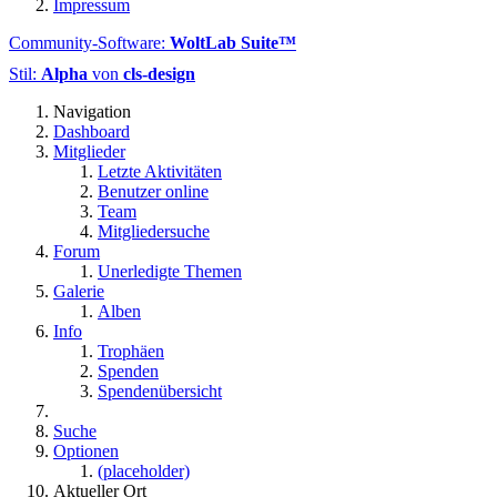
Impressum
Community-Software:
WoltLab Suite™
Stil:
Alpha
von
cls-design
Navigation
Dashboard
Mitglieder
Letzte Aktivitäten
Benutzer online
Team
Mitgliedersuche
Forum
Unerledigte Themen
Galerie
Alben
Info
Trophäen
Spenden
Spendenübersicht
Suche
Optionen
(placeholder)
Aktueller Ort