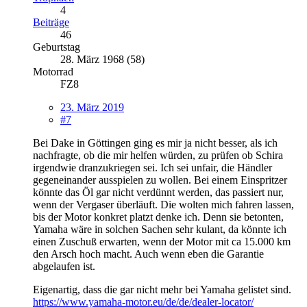
4
Beiträge
46
Geburtstag
28. März 1968 (58)
Motorrad
FZ8
23. März 2019
#7
Bei Dake in Göttingen ging es mir ja nicht besser, als ich
nachfragte, ob die mir helfen würden, zu prüfen ob Schira
irgendwie dranzukriegen sei. Ich sei unfair, die Händler
gegeneinander ausspielen zu wollen. Bei einem Einspritzer
könnte das Öl gar nicht verdünnt werden, das passiert nur,
wenn der Vergaser überläuft. Die wolten mich fahren lassen,
bis der Motor konkret platzt denke ich. Denn sie betonten,
Yamaha wäre in solchen Sachen sehr kulant, da könnte ich
einen Zuschuß erwarten, wenn der Motor mit ca 15.000 km
den Arsch hoch macht. Auch wenn eben die Garantie
abgelaufen ist.
Eigenartig, dass die gar nicht mehr bei Yamaha gelistet sind.
https://www.yamaha-motor.eu/de/de/dealer-locator/