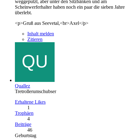
weggeputzt, aber unter den Sitzbänken und am
Scheinwerferhalter haben noch ein paar die sieben Jahre
überlebt.
<p>Gruß aus Seevetal,<br>Axel</p>
Inhalt melden
Zitieren
Quallez
Tretrollerumschubser
Erhaltene Likes
1
Trophäen
4
Beiträge
46
Geburtstag