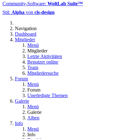
Community-Software:
WoltLab Suite™
Stil:
Alpha
von
cls-design
Navigation
Dashboard
Mitglieder
Menü
Mitglieder
Letzte Aktivitäten
Benutzer online
Team
Mitgliedersuche
Forum
Menü
Forum
Unerledigte Themen
Galerie
Menü
Galerie
Alben
Info
Menü
Info