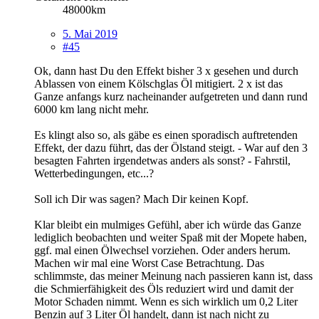
48000km
5. Mai 2019
#45
Ok, dann hast Du den Effekt bisher 3 x gesehen und durch
Ablassen von einem Kölschglas Öl mitigiert. 2 x ist das
Ganze anfangs kurz nacheinander aufgetreten und dann rund
6000 km lang nicht mehr.
Es klingt also so, als gäbe es einen sporadisch auftretenden
Effekt, der dazu führt, das der Ölstand steigt. - War auf den 3
besagten Fahrten irgendetwas anders als sonst? - Fahrstil,
Wetterbedingungen, etc...?
Soll ich Dir was sagen? Mach Dir keinen Kopf.
Klar bleibt ein mulmiges Gefühl, aber ich würde das Ganze
lediglich beobachten und weiter Spaß mit der Mopete haben,
ggf. mal einen Ölwechsel vorziehen. Oder anders herum.
Machen wir mal eine Worst Case Betrachtung. Das
schlimmste, das meiner Meinung nach passieren kann ist, dass
die Schmierfähigkeit des Öls reduziert wird und damit der
Motor Schaden nimmt. Wenn es sich wirklich um 0,2 Liter
Benzin auf 3 Liter Öl handelt, dann ist nach nicht zu