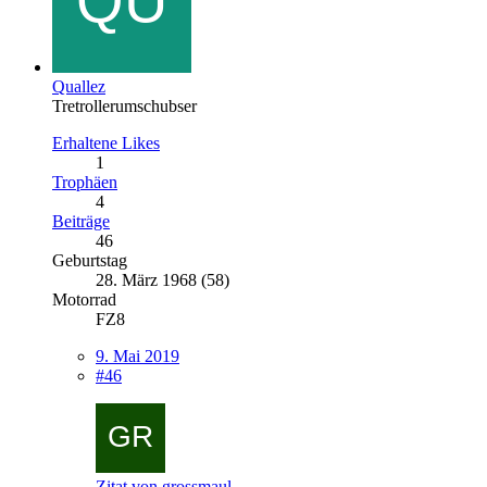
Quallez
Tretrollerumschubser
Erhaltene Likes
1
Trophäen
4
Beiträge
46
Geburtstag
28. März 1968 (58)
Motorrad
FZ8
9. Mai 2019
#46
Zitat von grossmaul