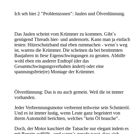
Ich seh hier 2 "Problemzonen": Jaulen und Ölverdünnung.
Das Jaulen scheint vom Krümmer zu kommen. Gibt´s
genügend Threads hier- und andernorts. Kann man ja einfach
testen: Hitzeschutzband mal eben rummachen - wenn´s weg
ist, warens die Krümmer. Die scheinen da bei bestimmten
Baujahren in fiese Eigenschwingungen zu geraten. Abhilfe
wohl eben ein anderer Endtopf (der das
Gesamtschwingungsverhalten ändert) oder eine
spannungsfreie(re) Montage der Krümmer.
Ölverdünnung: Das is nu auch gemein. Weil die ist immer
vorhanden.
Jeder Verbrennungsmotor verbrennt teilweise sein Schmieröl.
Und es ist immer lustig, wenn Leute ganz begeistert von
ihrem Automobil berichten, welches "kein Öl brauche".
Doch, der Motor kaschiert die Tatsache nur elegant indem es
mit Benzin auffüllt - und wenn´s gerade passt, dass sich