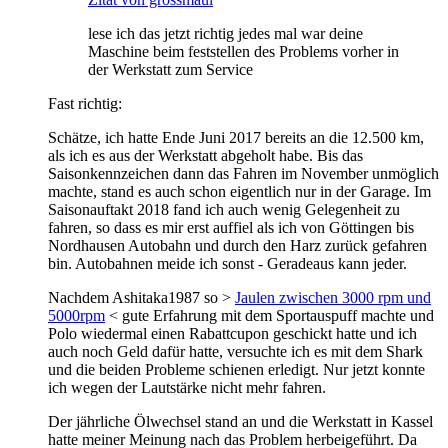
lese ich das jetzt richtig jedes mal war deine
Maschine beim feststellen des Problems vorher in
der Werkstatt zum Service
Fast richtig:
Schätze, ich hatte Ende Juni 2017 bereits an die 12.500 km,
als ich es aus der Werkstatt abgeholt habe. Bis das
Saisonkennzeichen dann das Fahren im November unmöglich
machte, stand es auch schon eigentlich nur in der Garage. Im
Saisonauftakt 2018 fand ich auch wenig Gelegenheit zu
fahren, so dass es mir erst auffiel als ich von Göttingen bis
Nordhausen Autobahn und durch den Harz zurück gefahren
bin. Autobahnen meide ich sonst - Geradeaus kann jeder.
Nachdem Ashitaka1987 so >
Jaulen zwischen 3000 rpm und
5000rpm
< gute Erfahrung mit dem Sportauspuff machte und
Polo wiedermal einen Rabattcupon geschickt hatte und ich
auch noch Geld dafür hatte, versuchte ich es mit dem Shark
und die beiden Probleme schienen erledigt. Nur jetzt konnte
ich wegen der Lautstärke nicht mehr fahren.
Der jährliche Ölwechsel stand an und die Werkstatt in Kassel
hatte meiner Meinung nach das Problem herbeigeführt. Da