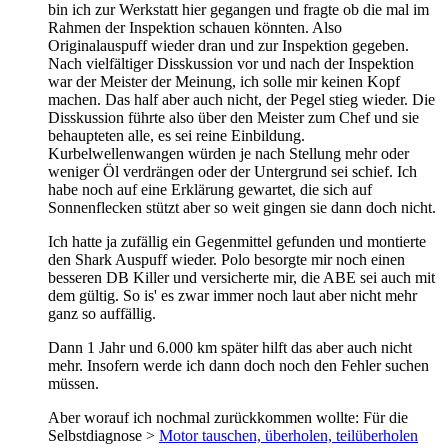
bin ich zur Werkstatt hier gegangen und fragte ob die mal im
Rahmen der Inspektion schauen könnten. Also
Originalauspuff wieder dran und zur Inspektion gegeben.
Nach vielfältiger Disskussion vor und nach der Inspektion
war der Meister der Meinung, ich solle mir keinen Kopf
machen. Das half aber auch nicht, der Pegel stieg wieder. Die
Disskussion führte also über den Meister zum Chef und sie
behaupteten alle, es sei reine Einbildung.
Kurbelwellenwangen würden je nach Stellung mehr oder
weniger Öl verdrängen oder der Untergrund sei schief. Ich
habe noch auf eine Erklärung gewartet, die sich auf
Sonnenflecken stützt aber so weit gingen sie dann doch nicht.
Ich hatte ja zufällig ein Gegenmittel gefunden und montierte
den Shark Auspuff wieder. Polo besorgte mir noch einen
besseren DB Killer und versicherte mir, die ABE sei auch mit
dem gültig. So is' es zwar immer noch laut aber nicht mehr
ganz so auffällig.
Dann 1 Jahr und 6.000 km später hilft das aber auch nicht
mehr. Insofern werde ich dann doch noch den Fehler suchen
müssen.
Aber worauf ich nochmal zurückkommen wollte: Für die
Selbstdiagnose >
Motor tauschen, überholen, teilüberholen