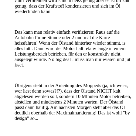
Zum Verbrennen wird´s nicht heiss genug aber es ist oft kalt
genug, dass der Kraftstoff kondensieren und sich im Öl
wiederfinden kann.
Das kann man relativ einfach verifizieren: Raus auf die
Autobahn für ne Stunde oder 2 und mal die Karre
heissfahren! Wenn der Ölstand hinterher wieder stimmt, is
alles tutti. Dann wird der Motor halt relativ lange in einem
Leistungsbereich betrieben, für den er konstruktiv nicht
ausgelegt wurde. No big deal - muss man nur wissen und jut
isset.
Übrigens steht in der Anleitung des Moppeds (ja, ich weiss,
wer liest denn sowas?!?), dass der Ölstand NICHT kalt
abgelesen werden soll, sondern 10 MInuten Motor betreiben,
abstellen und mindestens 2 Minuten warten. Der Ölstand
passt dann häufig. Am nächsten Morgen steht aber das Öl
deutlich oberhalb der Maximalmarkierung! Das ist wohl "by
design" so...