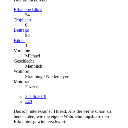
Erhaltene Likes
54
Trophäen
6
Beiträge
93
Bilder
1
Vorname
MIchael
Geschlecht
Männlich
Wohnort
Straubing / Niederbayern
Motorrad
Fazer 8
2. Juli 2019
#49
Das is´n interessanter Thread. Aus der Ferne schön zu
beobachten, wie die eigene Wahrnehmungsblase den
Erkenntnisgewinn erschwert.