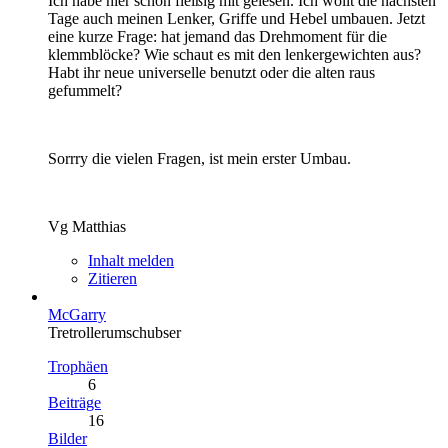
Ich habe hier schon fleißig mit gelesen. Ich wollt die nächsten
Tage auch meinen Lenker, Griffe und Hebel umbauen. Jetzt
eine kurze Frage: hat jemand das Drehmoment für die
klemmblöcke? Wie schaut es mit den lenkergewichten aus?
Habt ihr neue universelle benutzt oder die alten raus
gefummelt?
Sorrry die vielen Fragen, ist mein erster Umbau.
Vg Matthias
Inhalt melden
Zitieren
McGarry
Tretrollerumschubser
Trophäen
6
Beiträge
16
Bilder