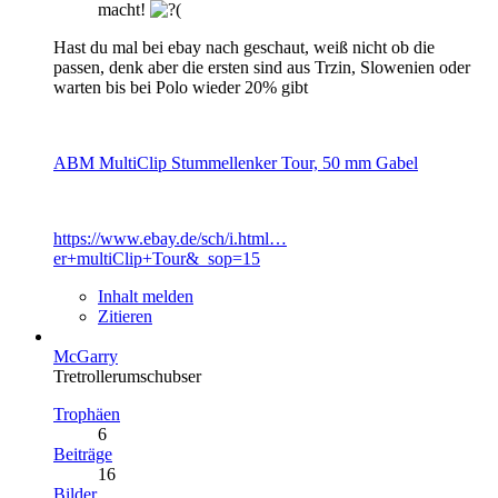
macht!
Hast du mal bei ebay nach geschaut, weiß nicht ob die
passen, denk aber die ersten sind aus Trzin, Slowenien oder
warten bis bei Polo wieder 20% gibt
ABM MultiClip Stummellenker Tour, 50 mm Gabel
https://www.ebay.de/sch/i.html…
er+multiClip+Tour&_sop=15
Inhalt melden
Zitieren
McGarry
Tretrollerumschubser
Trophäen
6
Beiträge
16
Bilder