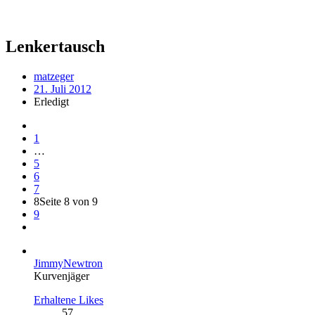
Lenkertausch
matzeger
21. Juli 2012
Erledigt
1
…
5
6
7
8
Seite 8 von 9
9
JimmyNewtron
Kurvenjäger
Erhaltene Likes
57