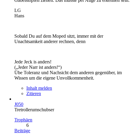
Gabelstopfen ziehen. Das müsste per Auge zu erkennen sein.
LG
Hans
Sobald Du auf dem Moped sitzt, immer mit der
Unachtsamkeit anderer rechnen, denn
Jede Jeck is anders!
(„Jeder Narr ist anders!“)
Übe Toleranz und Nachsicht dem anderen gegenüber, im
Wissen um die eigene Unvollkommenheit.
Inhalt melden
Zitieren
J050
Tretrollerumschubser
Trophäen
6
Beiträge