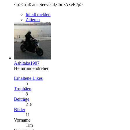
<p>Gruß aus Seevetal,<br>Axel</p>
Inhalt melden
Zitieren
Ashitaka1987
Heimrundendreher
Erhaltene Likes
5
Trophäen
8
Beiträge
218
Bilder
11
Vorname
Tim