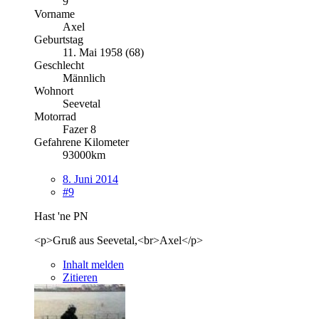
9
Vorname
Axel
Geburtstag
11. Mai 1958 (68)
Geschlecht
Männlich
Wohnort
Seevetal
Motorrad
Fazer 8
Gefahrene Kilometer
93000km
8. Juni 2014
#9
Hast 'ne PN
<p>Gruß aus Seevetal,<br>Axel</p>
Inhalt melden
Zitieren