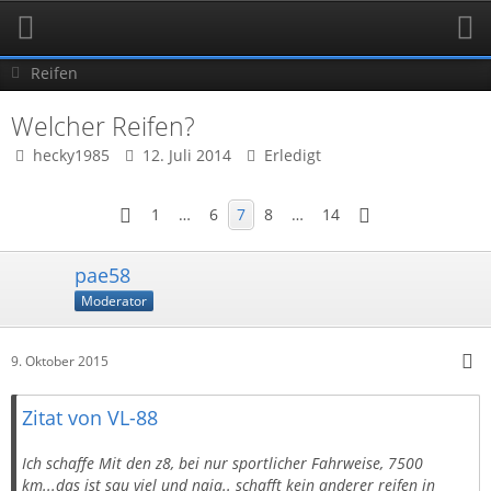
Reifen
Welcher Reifen?
hecky1985
12. Juli 2014
Erledigt
1
…
6
7
8
…
14
pae58
Moderator
9. Oktober 2015
Zitat von VL-88
Ich schaffe Mit den z8, bei nur sportlicher Fahrweise, 7500
km...das ist sau viel und naja.. schafft kein anderer reifen in