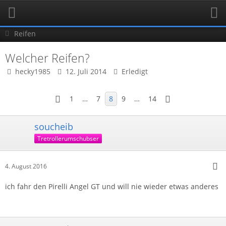
Reifen
Welcher Reifen?
hecky1985
12. Juli 2014
Erledigt
1
…
7
8
9
…
14
soucheib
Tretrollerumschubser
4. August 2016
ich fahr den Pirelli Angel GT und will nie wieder etwas anderes