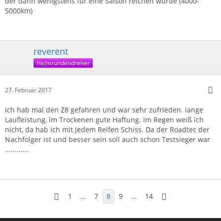
der dann wenigstens für eine Saison reichen würde (4000-
5000km)
reverent
Heimrundendreher
27. Februar 2017
Ich hab mal den Z8 gefahren und war sehr zufrieden. lange
Laufleistung, im Trockenen gute Haftung. Im Regen weiß ich
nicht, da hab ich mit jedem Reifen Schiss. Da der Roadtec der
Nachfolger ist und besser sein soll auch schon Testsieger war
............
1
…
7
8
9
…
14