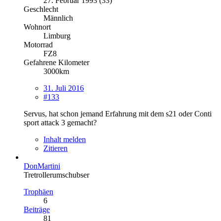
27. Februar 1993 (33)
Geschlecht
Männlich
Wohnort
Limburg
Motorrad
FZ8
Gefahrene Kilometer
3000km
31. Juli 2016
#133
Servus, hat schon jemand Erfahrung mit dem s21 oder Conti
sport attack 3 gemacht?
Inhalt melden
Zitieren
DonMartini
Tretrollerumschubser
Trophäen
6
Beiträge
81