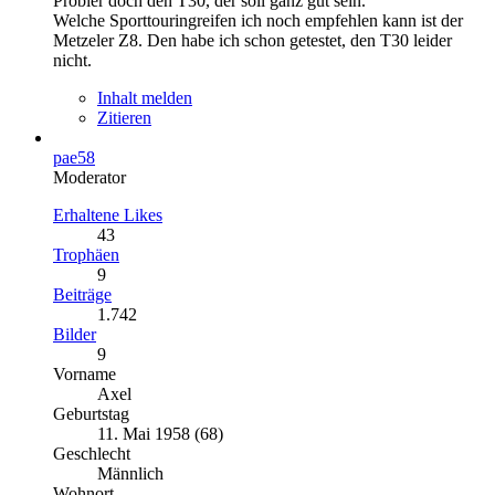
Probier doch den T30, der soll ganz gut sein.
Welche Sporttouringreifen ich noch empfehlen kann ist der
Metzeler Z8. Den habe ich schon getestet, den T30 leider
nicht.
Inhalt melden
Zitieren
pae58
Moderator
Erhaltene Likes
43
Trophäen
9
Beiträge
1.742
Bilder
9
Vorname
Axel
Geburtstag
11. Mai 1958 (68)
Geschlecht
Männlich
Wohnort