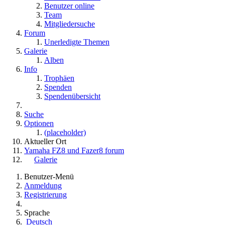
Benutzer online
Team
Mitgliedersuche
Forum
Unerledigte Themen
Galerie
Alben
Info
Trophäen
Spenden
Spendenübersicht
Suche
Optionen
(placeholder)
Aktueller Ort
Yamaha FZ8 und Fazer8 forum
Galerie
Benutzer-Menü
Anmeldung
Registrierung
Sprache
Deutsch