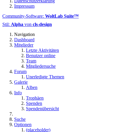
Datenschutzerklärung
Impressum
Community-Software:
WoltLab Suite™
Stil:
Alpha
von
cls-design
Navigation
Dashboard
Mitglieder
Letzte Aktivitäten
Benutzer online
Team
Mitgliedersuche
Forum
Unerledigte Themen
Galerie
Alben
Info
Trophäen
Spenden
Spendenübersicht
Suche
Optionen
(placeholder)