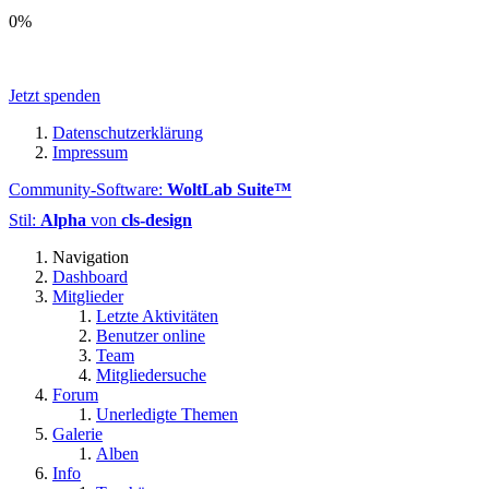
0%
Jetzt spenden
Datenschutzerklärung
Impressum
Community-Software:
WoltLab Suite™
Stil:
Alpha
von
cls-design
Navigation
Dashboard
Mitglieder
Letzte Aktivitäten
Benutzer online
Team
Mitgliedersuche
Forum
Unerledigte Themen
Galerie
Alben
Info