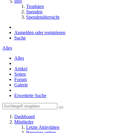
Info
Trophäen
Spenden
Spendenübersicht
Anmelden oder registrieren
Suche
Alles
Alles
Artikel
Seiten
Forum
Galerie
Erweiterte Suche
Dashboard
Mitglieder
Letzte Aktivitäten
Benutzer online