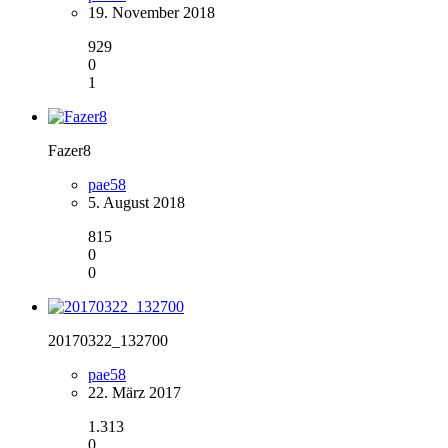
19. November 2018
929
0
1
Fazer8
pae58
5. August 2018
815
0
0
20170322_132700
pae58
22. März 2017
1.313
0