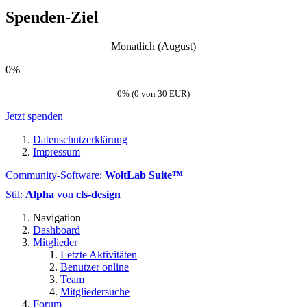
Spenden-Ziel
Monatlich (August)
0%
0% (0 von 30 EUR)
Jetzt spenden
Datenschutzerklärung
Impressum
Community-Software:
WoltLab Suite™
Stil:
Alpha
von
cls-design
Navigation
Dashboard
Mitglieder
Letzte Aktivitäten
Benutzer online
Team
Mitgliedersuche
Forum