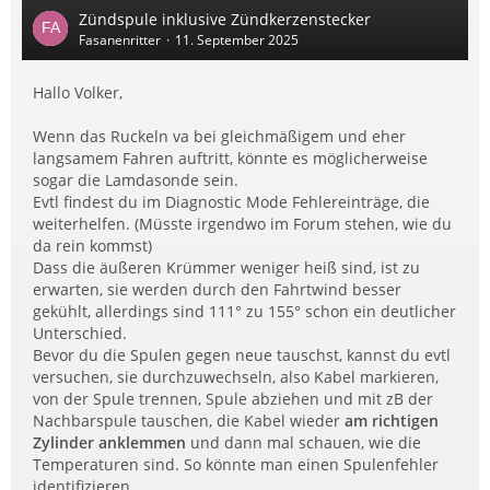
Zündspule inklusive Zündkerzenstecker
Fasanenritter
11. September 2025
Hallo Volker,
Wenn das Ruckeln va bei gleichmäßigem und eher
langsamem Fahren auftritt, könnte es möglicherweise
sogar die Lamdasonde sein.
Evtl findest du im Diagnostic Mode Fehlereinträge, die
weiterhelfen. (Müsste irgendwo im Forum stehen, wie du
da rein kommst)
Dass die äußeren Krümmer weniger heiß sind, ist zu
erwarten, sie werden durch den Fahrtwind besser
gekühlt, allerdings sind 111° zu 155° schon ein deutlicher
Unterschied.
Bevor du die Spulen gegen neue tauschst, kannst du evtl
versuchen, sie durchzuwechseln, also Kabel markieren,
von der Spule trennen, Spule abziehen und mit zB der
Nachbarspule tauschen, die Kabel wieder
am richtigen
Zylinder anklemmen
und dann mal schauen, wie die
Temperaturen sind. So könnte man einen Spulenfehler
identifizieren.