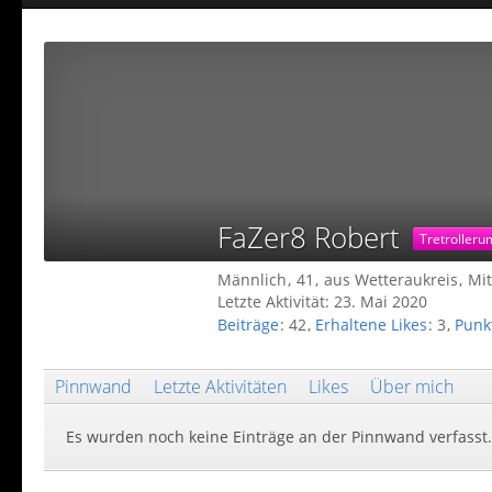
FaZer8 Robert
Tretroller
Männlich
41
aus Wetteraukreis
Mit
Letzte Aktivität:
23. Mai 2020
Beiträge
42
Erhaltene Likes
3
Punk
Pinnwand
Letzte Aktivitäten
Likes
Über mich
Es wurden noch keine Einträge an der Pinnwand verfasst.