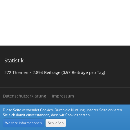
Statistik
272 Themen
2.894 Beiträge (0,57 Beiträge pro Tag)
Datenschutzerklärung
Impressum
Diese Seite verwendet Cookies. Durch die Nutzung unserer Seite erklären
Community-Software:
WoltLab Suite™
Sie sich damit einverstanden, dass wir Cookies setzen.
Stil:
Alpha
von
cls-design
Weitere Informationen
Schließen