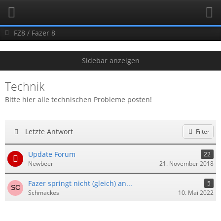
FZ8 / Fazer 8
Technik
Bitte hier alle technischen Probleme posten!
Letzte Antwort
Filter
Update Forum
22
Newbeer
21. November 2018
Fazer springt nicht (gleich) an...
5
Schmackes
10. Mai 2022