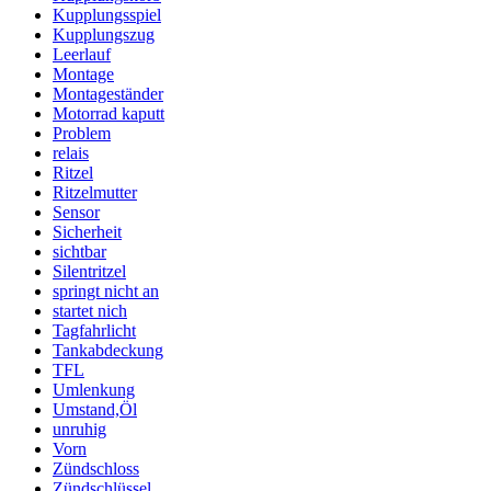
Kupplungsspiel
Kupplungszug
Leerlauf
Montage
Montageständer
Motorrad kaputt
Problem
relais
Ritzel
Ritzelmutter
Sensor
Sicherheit
sichtbar
Silentritzel
springt nicht an
startet nich
Tagfahrlicht
Tankabdeckung
TFL
Umlenkung
Umstand,Öl
unruhig
Vorn
Zündschloss
Zündschlüssel