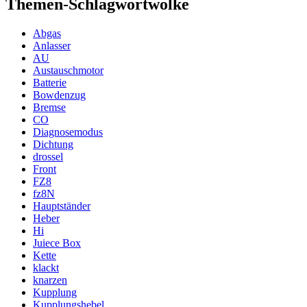
Themen-Schlagwortwolke
Abgas
Anlasser
AU
Austauschmotor
Batterie
Bowdenzug
Bremse
CO
Diagnosemodus
Dichtung
drossel
Front
FZ8
fz8N
Hauptständer
Heber
Hi
Juiece Box
Kette
klackt
knarzen
Kupplung
Kupplungshebel