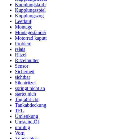
Kupplungskorb
Kupplungsspiel
Kupplungszug
Leerlauf
Montage
Montageständer
Motorrad kaputt
Problem
relais
Ritzel
Ritzelmutter
Sensor
Sicherheit
sichtbar
Silentritzel
springt nicht an
startet nich
Tagfahrlicht
Tankabdeckung
TFL
Umlenkung
Umstand,Öl
unruhig
Vorn
Zündschloss