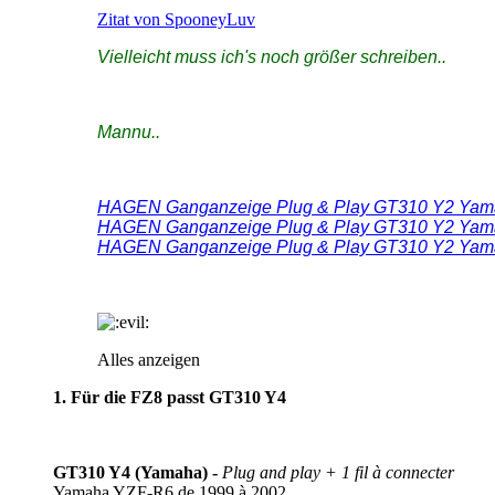
Zitat von SpooneyLuv
Vielleicht muss ich's noch größer schreiben..
Mannu..
HAGEN Ganganzeige Plug & Play GT310 Y2 Yamah
HAGEN Ganganzeige Plug & Play GT310 Y2 Yamah
HAGEN Ganganzeige Plug & Play GT310 Y2 Yamah
Alles anzeigen
1. Für die FZ8 passt GT310 Y4
GT310 Y4 (Yamaha) -
Plug and play + 1 fil à connecter
Yamaha YZF-R6 de 1999 à 2002