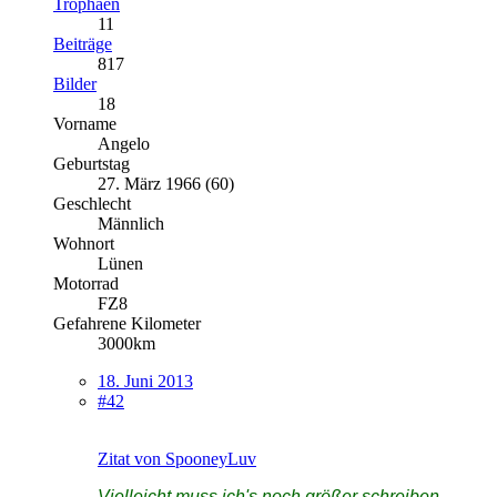
Trophäen
11
Beiträge
817
Bilder
18
Vorname
Angelo
Geburtstag
27. März 1966 (60)
Geschlecht
Männlich
Wohnort
Lünen
Motorrad
FZ8
Gefahrene Kilometer
3000km
18. Juni 2013
#42
Zitat von SpooneyLuv
Vielleicht muss ich's noch größer schreiben..