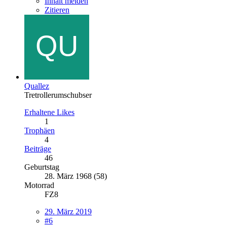
Inhalt melden
Zitieren
Quallez
Tretrollerumschubser
Erhaltene Likes
1
Trophäen
4
Beiträge
46
Geburtstag
28. März 1968 (58)
Motorrad
FZ8
29. März 2019
#6