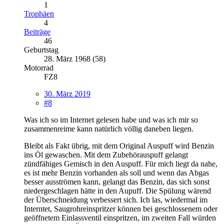
1
Trophäen
4
Beiträge
46
Geburtstag
28. März 1968 (58)
Motorrad
FZ8
30. März 2019
#8
Was ich so im Internet gelesen habe und was ich mir so
zusammenreime kann natürlich völlig daneben liegen.
Bleibt als Fakt übrig, mit dem Original Auspuff wird Benzin
ins Öl gewaschen. Mit dem Zubehörauspuff gelangt
zündfähiges Gemisch in den Auspuff. Für mich liegt da nahe,
es ist mehr Benzin vorhanden als soll und wenn das Abgas
besser ausströmen kann, gelangt das Benzin, das sich sonst
niedergeschlagen hätte in den Aupuff. Die Spülung wärend
der Überschneidung verbessert sich. Ich las, wiedermal im
Interntet, Saugrohreinspritzer können bei geschlossenem oder
geöffnetem Einlassventil einspritzen, im zweiten Fall würden