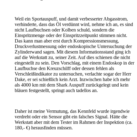
Weil ein Sportauspuff, und damit verbesserter Abgasstrom,
verhinderte, dass das Öl verdünnt wird, nehme ich an, es sind
nicht Laufbuchsen oder Kolben schuld, sondern die
Einspritzmenge oder der Einspritzzeitpunkt stimmen nicht.
Das kann man aber erst durch Kompressionsmessung,
Druckverlustmessung oder endoskopische Untersuchung der
Zylinderwand sagen. Mit diesem Informationsstand ging ich
auf die Werkstatt zu, seiner Zeit. Auf dies schienen die nicht
eingestellt zu sein. Den Vorschlag, mit einem Endoskop in der
Laufbuchse den Kreuzschilff oder dessen fehlen als
Verschleißindikator zu untersuchen, verlachte sogar der Herr
Dake, er sei schießlich kein Arzt. Inzwischen habe ich mehr
als 4000 km mit dem Shark Auspuff zurückgelegt und kein
bläuen festgestellt, springt auch tadellos an.
Daher ist meine Vermutung, das Kennfeld wurde irgendwie
verdreht oder ein Sensor gibt ein falsches Signal. Hätte die
Werkstatt aber mit dem Tester im Rahmen der Inspektion (ca.
180,- €) herausfinden müssen.