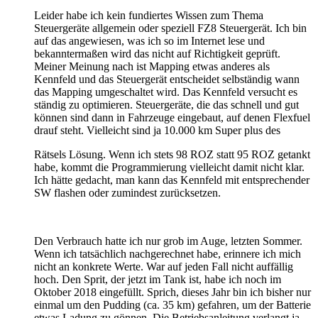
Leider habe ich kein fundiertes Wissen zum Thema
Steuergeräte allgemein oder speziell FZ8 Steuergerät. Ich bin
auf das angewiesen, was ich so im Internet lese und
bekanntermaßen wird das nicht auf Richtigkeit geprüft.
Meiner Meinung nach ist Mapping etwas anderes als
Kennfeld und das Steuergerät entscheidet selbständig wann
das Mapping umgeschaltet wird. Das Kennfeld versucht es
ständig zu optimieren. Steuergeräte, die das schnell und gut
können sind dann in Fahrzeuge eingebaut, auf denen Flexfuel
drauf steht. Vielleicht sind ja 10.000 km Super plus des
Rätsels Lösung. Wenn ich stets 98 ROZ statt 95 ROZ getankt
habe, kommt die Programmierung vielleicht damit nicht klar.
Ich hätte gedacht, man kann das Kennfeld mit entsprechender
SW flashen oder zumindest zurücksetzen.
Den Verbrauch hatte ich nur grob im Auge, letzten Sommer.
Wenn ich tatsächlich nachgerechnet habe, erinnere ich mich
nicht an konkrete Werte. War auf jeden Fall nicht auffällig
hoch. Den Sprit, der jetzt im Tank ist, habe ich noch im
Oktober 2018 eingefüllt. Sprich, dieses Jahr bin ich bisher nur
einmal um den Pudding (ca. 35 km) gefahren, um der Batterie
etwas Ladung zu gönnen. Die Betriebsanleitung verlangt ja