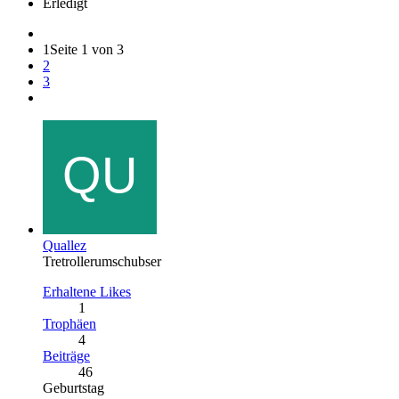
Erledigt
1
Seite 1 von 3
2
3
Quallez
Tretrollerumschubser
Erhaltene Likes
1
Trophäen
4
Beiträge
46
Geburtstag