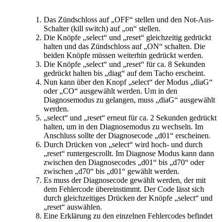
Das Zündschloss auf „OFF“ stellen und den Not-Aus-
Schalter (kill switch) auf „on“ stellen.
Die Knöpfe „select“ und „reset“ gleichzeitig gedrückt
halten und das Zündschloss auf „ON“ schalten. Die
beiden Knöpfe müssen weiterhin gedrückt werden.
Die Knöpfe „select“ und „reset“ für ca. 8 Sekunden
gedrückt halten bis „diag“ auf dem Tacho erscheint.
Nun kann über den Knopf „select“ der Modus „diaG“
oder „CO“ ausgewählt werden. Um in den
Diagnosemodus zu gelangen, muss „diaG“ ausgewählt
werden.
„select“ und „reset“ erneut für ca. 2 Sekunden gedrückt
halten, um in den Diagnosemodus zu wechseln. Im
Anschluss sollte der Diagnosecode „d01“ erscheinen.
Durch Drücken von „select“ wird hoch- und durch
„reset“ runtergescrollt. Im Diagnose Modus kann dann
zwischen den Diagnosecodes „d01“ bis „d70“ oder
zwischen „d70“ bis „d01“ gewählt werden.
Es muss der Diagnosecode gewählt werden, der mit
dem Fehlercode übereinstimmt. Der Code lässt sich
durch gleichzeitiges Drücken der Knöpfe „select“ und
„reset“ auswählen.
Eine Erklärung zu den einzelnen Fehlercodes befindet