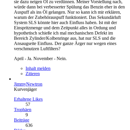
sie dazu neigen Öl zu verdünnen. Meiner Vorstellung nach,
würde dann bei verbesserter Spülung das Benzin eher in den
Auspuff als ins Öl gelangen. Nur so kann ich mir erklären,
warum der Zubehörauspuff funktioniert. Das Sekundärluft
System SLS könnte hier auch Einfluss haben. Ist mit der
Einspritzmenge und dem Zeitpunkt alles in Ordung und
hypothetisch schieße ich mal mechanischen Defekt im
Bereich Zylinder/Kolbenringe aus, hat nur SLS und die
Ansaugseite Einfluss. Der ganze Ärger nur wegen eines
verschmutzen Luftfilters?
April - Ja. November - Nein.
Inhalt melden
Zitieren
JimmyNewtron
Kurvenjäger
Erhaltene Likes
57
Trophäen
9
Beiträge
636