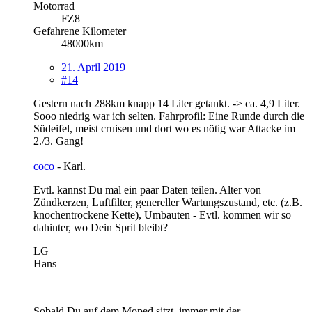
Motorrad
FZ8
Gefahrene Kilometer
48000km
21. April 2019
#14
Gestern nach 288km knapp 14 Liter getankt. -> ca. 4,9 Liter.
Sooo niedrig war ich selten. Fahrprofil: Eine Runde durch die
Südeifel, meist cruisen und dort wo es nötig war Attacke im
2./3. Gang!
coco
- Karl.
Evtl. kannst Du mal ein paar Daten teilen. Alter von
Zündkerzen, Luftfilter, genereller Wartungszustand, etc. (z.B.
knochentrockene Kette), Umbauten - Evtl. kommen wir so
dahinter, wo Dein Sprit bleibt?
LG
Hans
Sobald Du auf dem Moped sitzt, immer mit der