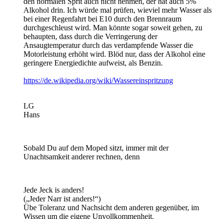
den normalen Sprit auch nicht nehmen, der hat auch 5%
Alkohol drin. Ich würde mal prüfen, wieviel mehr Wasser als
bei einer Regenfahrt bei E10 durch den Brennraum
durchgeschleust wird. Man könnte sogar soweit gehen, zu
behaupten, dass durch die Verringerung der
Ansaugtemperatur durch das verdampfende Wasser die
Motorleistung erhöht wird. Blöd nur, dass der Alkohol eine
geringere Energiedichte aufweist, als Benzin.
https://de.wikipedia.org/wiki/Wassereinspritzung
LG
Hans
Sobald Du auf dem Moped sitzt, immer mit der
Unachtsamkeit anderer rechnen, denn
Jede Jeck is anders!
(„Jeder Narr ist anders!“)
Übe Toleranz und Nachsicht dem anderen gegenüber, im
Wissen um die eigene Unvollkommenheit.