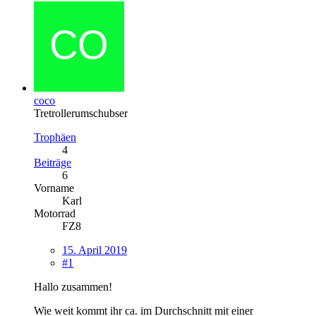
coco
Tretrollerumschubser
Trophäen
4
Beiträge
6
Vorname
Karl
Motorrad
FZ8
15. April 2019
#1
Hallo zusammen!
Wie weit kommt ihr ca. im Durchschnitt mit einer