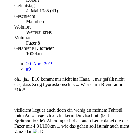
Robert
Geburtstag
4. Mai 1985 (41)
Geschlecht
Männlich
Wohnort
Wetteraukreis
Motorrad
Fazer 8
Gefahrene Kilometer
1000km
20. April 2019
#9
oh... ja... E10 kommt mir nicht ins Haus.... mir gefällt nicht
das, dass Zeug hygroskopisch ist... Wasser im Brennraum
*Oo*
vielleicht liegt es auch doch ein wenig an meinem Fahrstil,
mitm Auto liege ich auch überm Durchschnitt (laut
Spritmonitor.de). Allerdings sind da auch Leute dabei die die
Fazer mit 4,3 l/100km.... wie das gehen soll ist mir auch nicht
ganz klar